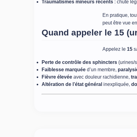
Traumatismes mineurs récents
: chute lé
En pratique, to
peut être vue e
Quand appeler le 15 (u
Appelez le
15
s
Perte de contrôle des sphincters
(urines/
Faiblesse marquée
d’un membre,
paralys
Fièvre élevée
avec douleur rachidienne,
tr
Altération de l’état général
inexpliquée,
do