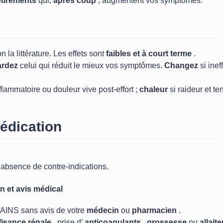
étirements
qui,
après coup
, augmentent vos symptômes.
n la littérature. Les effets sont
faibles et à court terme
.
ardez
celui qui réduit le mieux vos symptômes.
Changez
si inef
flammatoire ou douleur vive post‑effort ;
chaleur
si raideur et t
édication
l’absence de contre‑indications.
n et avis médical
 AINS sans avis de votre
médecin
ou
pharmacien
.
fisance rénale
, prise d’
anticoagulants
,
grossesse
ou
allait