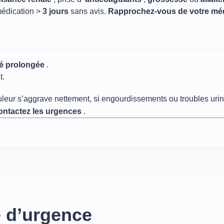
médication >
3 jours
sans avis.
Rapprochez‑vous de votre m
té prolongée
.
t.
ouleur s’aggrave nettement, si engourdissements ou troubles urin
ontactez les urgences
.
e d’urgence