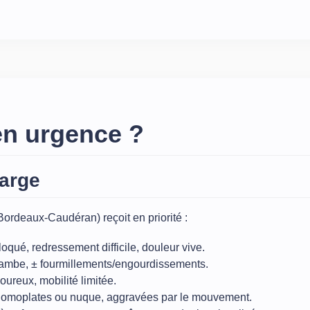
en urgence ?
harge
Bordeaux‑Caudéran) reçoit en priorité :
loqué, redressement difficile, douleur vive.
a jambe, ± fourmillements/engourdissements.
loureux, mobilité limitée.
es omoplates ou nuque, aggravées par le mouvement.