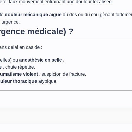
gère, faux mouvement entraînant une douleur localisée.
ute
douleur mécanique aiguë
du dos ou du cou gênant fortemen
n urgence.
rgence médicale) ?
ans délai en cas de :
selles) ou
anesthésie en selle
.
ie
, chute répétée.
aumatisme violent
, suspicion de fracture.
uleur thoracique
atypique.