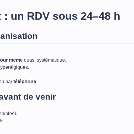
 : un RDV sous 24–48 h
anisation
 jour même
quasi systématique.
hyperalgiques.
ou par
téléphone
.
avant de venir
nibles).
ts.