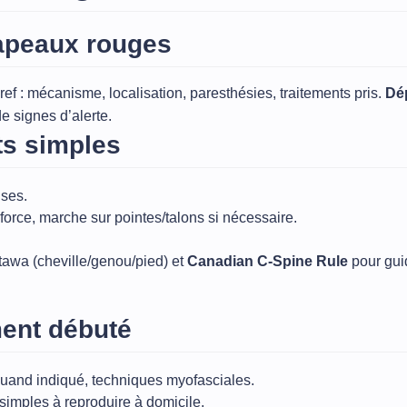
apeaux rouges
ef : mécanisme, localisation, paresthésies, traitements pris.
Dé
e signes d’alerte.
ts simples
uses.
é, force, marche sur pointes/talons si nécessaire.
ttawa (cheville/genou/pied) et
Canadian C‑Spine Rule
pour gui
ent débuté
uand indiqué, techniques myofasciales.
simples à reproduire à domicile.