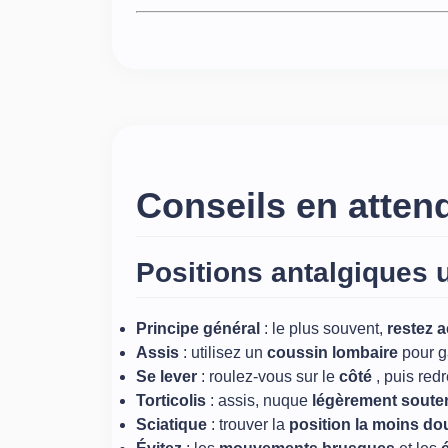
Conseils en atten
Positions antalgiques u
Principe général
: le plus souvent,
restez a
Assis
: utilisez un
coussin lombaire
pour g
Se lever
: roulez‑vous sur le
côté
, puis re
Torticolis
: assis, nuque
légèrement sout
Sciatique
: trouver la
position la moins d