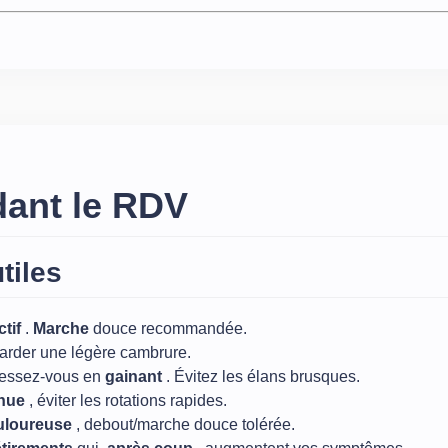
dant le RDV
tiles
ctif
.
Marche
douce recommandée.
arder une légère cambrure.
dressez‑vous en
gainant
. Évitez les élans brusques.
enue
, éviter les rotations rapides.
ouloureuse
, debout/marche douce tolérée.