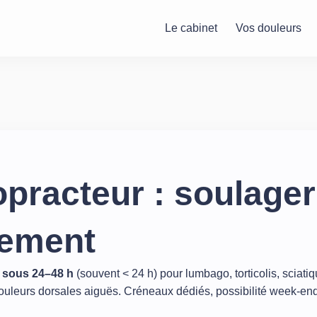
Le cabinet
Vos douleurs
practeur : soulager
dement
e sous 24–48 h
(souvent < 24 h) pour lumbago, torticolis, sciati
ouleurs dorsales aiguës. Créneaux dédiés, possibilité week‑en