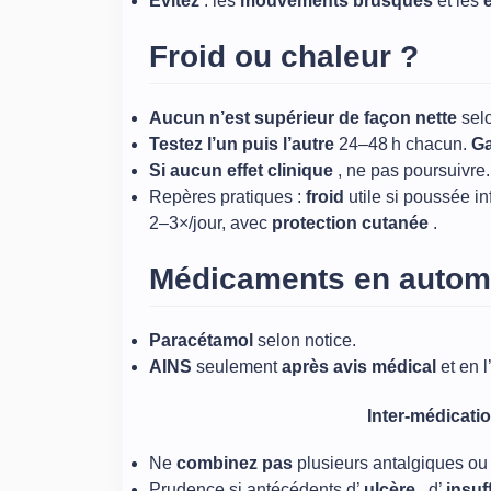
Évitez
: les
mouvements brusques
et les
Froid ou chaleur ?
Aucun n’est supérieur de façon nette
selo
Testez l’un puis l’autre
24–48 h chacun.
G
Si aucun effet clinique
, ne pas poursuivre.
Repères pratiques :
froid
utile si poussée in
2–3×/jour, avec
protection cutanée
.
Médicaments en autom
Paracétamol
selon notice.
AINS
seulement
après avis médical
et en 
Inter‑médicatio
Ne
combinez pas
plusieurs antalgiques ou
Prudence si antécédents d’
ulcère
, d’
insuf